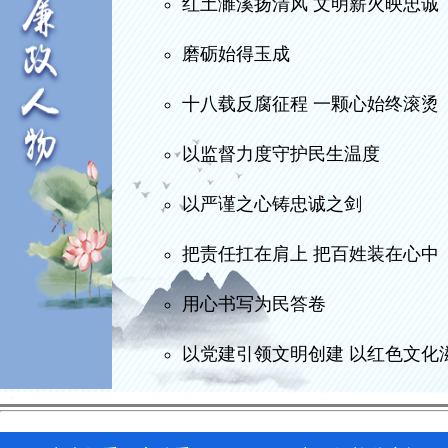
红土濉溪扬清风 文明薪火映忠诚
磨砺始得玉成
十八载反腐征程 一颗心始终滚烫
以监督力度守护民生温度
以严谨之心铸忠诚之剑
把责任扛在肩上 把百姓装在心中
用心书写为民答卷
以党建引领文明创建 以红色文化