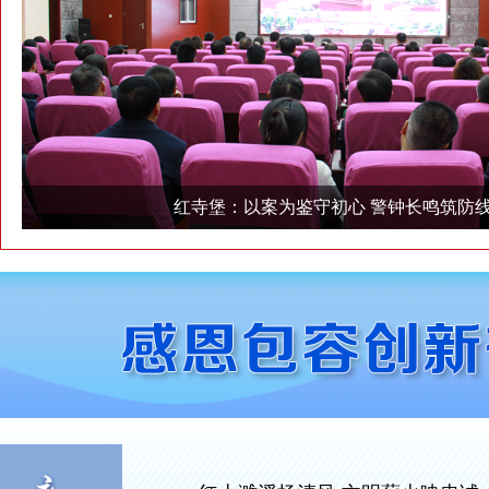
红寺堡：以案为鉴守初心 警钟长鸣筑防